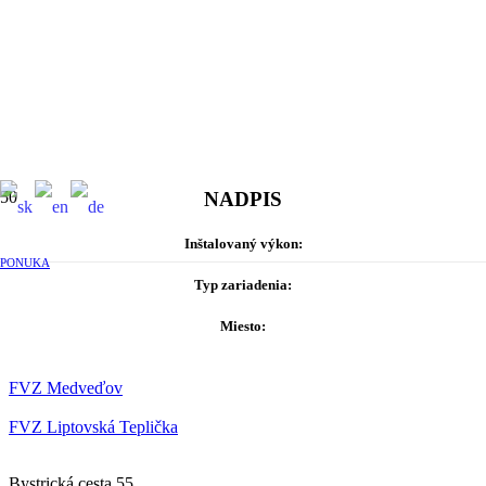
NADPIS
Inštalovaný výkon:
PONUKA
Typ zariadenia:
Miesto:
FVZ Medveďov
FVZ Liptovská Teplička
Bystrická cesta 55