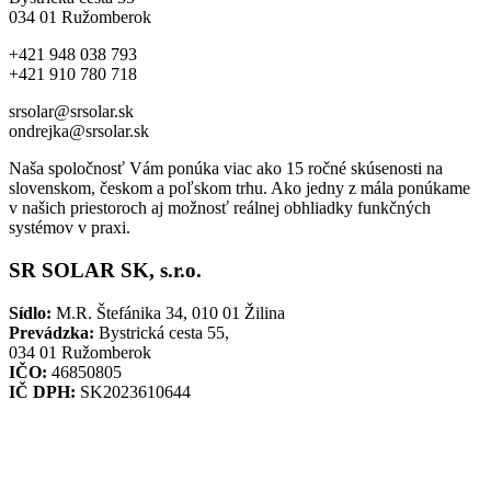
034 01 Ružomberok
+421 948 038 793
+421 910 780 718
srsolar@srsolar.sk
ondrejka@srsolar.sk
Naša spoločnosť Vám ponúka viac ako 15 ročné skúsenosti na
slovenskom, českom a poľskom trhu. Ako jedny z mála ponúkame
v našich priestoroch aj možnosť reálnej obhliadky funkčných
systémov v praxi.
SR SOLAR SK, s.r.o.
Sídlo:
M.R. Štefánika 34, 010 01 Žilina
Prevádzka:
Bystrická cesta 55,
034 01 Ružomberok
IČO:
46850805
IČ DPH:
SK2023610644