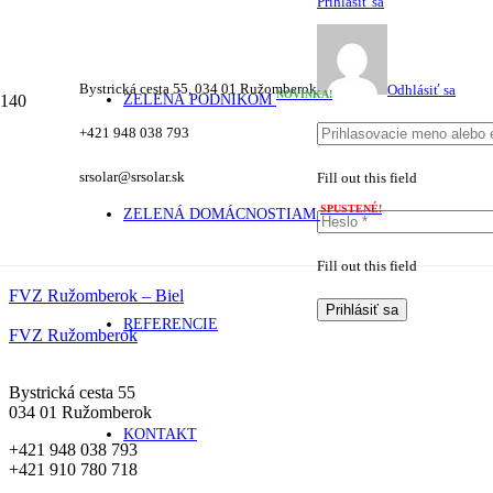
Prihlásiť sa
Bystrická cesta 55, 034 01 Ružomberok
Odhlásiť sa
NOVINKA!
ZELENÁ PODNIKOM
+421 948 038 793
srsolar@srsolar.sk
Fill out this field
SPUSTENÉ!
ZELENÁ DOMÁCNOSTIAM
Fill out this field
FVZ Ružomberok – Biel
Prihlásiť sa
REFERENCIE
FVZ Ružomberok
Bystrická cesta 55
034 01 Ružomberok
KONTAKT
+421 948 038 793
+421 910 780 718