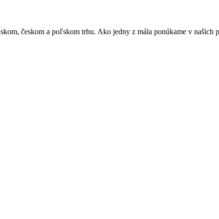
skom, českom a poľskom trhu. Ako jedny z mála ponúkame v našich pri
© SR SOLAR SK, s.r.o. | Všetky práva vyhradené