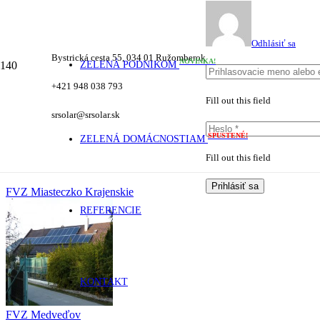
Odhlásiť sa
Bystrická cesta 55, 034 01 Ružomberok
NOVINKA!
ZELENÁ PODNIKOM
+421 948 038 793
Fill out this field
srsolar@srsolar.sk
SPUSTENÉ!
ZELENÁ DOMÁCNOSTIAM
Fill out this field
Prihlásiť sa
FVZ Miasteczko Krajenskie
REFERENCIE
KONTAKT
FVZ Medveďov