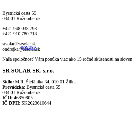
Bystrická cesta 55
034 01 Ružomberok
+421 948 038 793
+421 910 780 718
srsolar@srsolar.sk
PONUKA
ondrejka@srsolar.sk
Naša spoločnosť Vám ponúka viac ako 15 ročné skúsenosti na sloven
SR SOLAR SK, s.r.o.
Sídlo:
M.R. Štefánika 34, 010 01 Žilina
Prevádzka:
Bystrická cesta 55,
034 01 Ružomberok
IČO:
46850805
IČ DPH:
SK2023610644